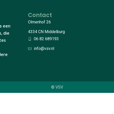
Contact
Olmenhof 26
s een
4334 CN Middelburg
, die
06 82 689193
tes
info@vsv.nl
ndere
© VSV