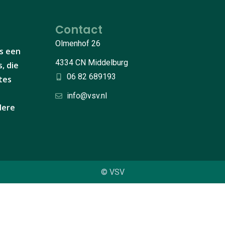
Contact
Olmenhof 26
s een
4334 CN Middelburg
, die
06 82 689193
tes
info@vsv.nl
ndere
© VSV